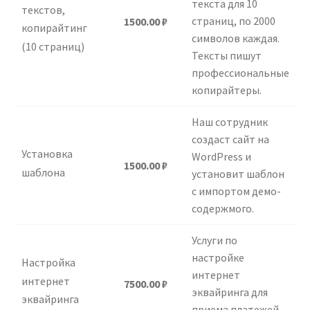
текста для 10
текстов,
страниц, по 2000
1500.00
₽
копирайтинг
символов каждая.
(10 страниц)
Тексты пишут
профессиональные
копирайтеры.
Наш сотрудник
создаст сайт на
Установка
WordPress и
1500.00
₽
шаблона
установит шаблон
с импортом демо-
содержмого.
Услуги по
настройке
Настройка
интернет
интернет
7500.00
₽
эквайринга для
эквайринга
приема платежей