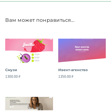
Вам может понравиться...
Смузи
Ивент-агенство
1300.00
₽
1350.00
₽
37
раз куплено
11
раз куплено