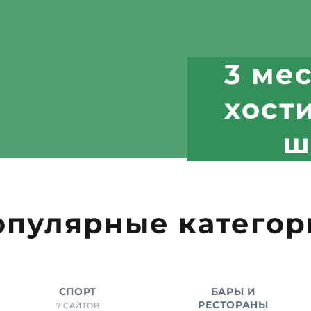
3 ме
хост
ш
опулярные категор
СПОРТ
БАРЫ И
РЕСТОРАНЫ
7 САЙТОВ