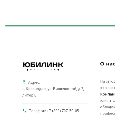
О на
На сего
Адрес:
это акт
г. Краснодар, ул. Вишняковой, д.2,
Компан
литер Е
клиента
облада
Телефон: +7 (800) 707-50-05
професс