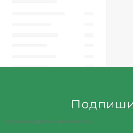
Сортировать по
цене
Цена:
Подпиши
You must be logged in to submit the form.