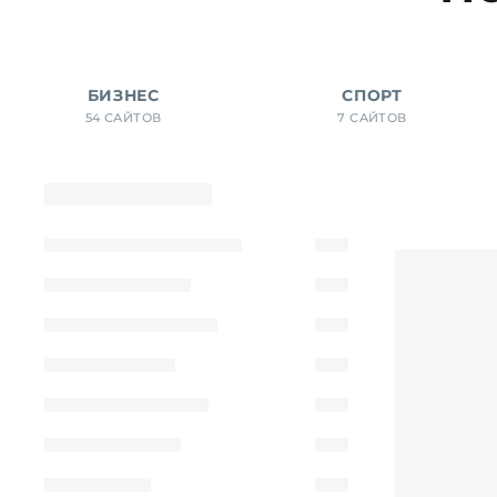
БИЗНЕС
СПОРТ
54 САЙТОВ
7 САЙТОВ
Показать фильтры
Фильтр
Сортировать по
типу
Показать все
Лендинг
6