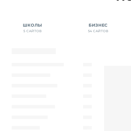
ШКОЛЫ
БИЗНЕС
5 САЙТОВ
54 САЙТОВ
Показать фильтры
Фильтр
Сортировать по
типу
Показать все
Лендинг
6