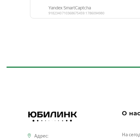
О на
На сего
Адрес: